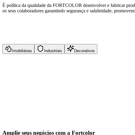
É política da qualidade da FORTCOLOR desenvolver e fabricar produto
os seus colaboradores garantindo segurança e salubridade, promovendo 
Imobiliárias
Industriais
Decorativos
Alta cobertura e rendimento
Excelente lavabilidade e resistência
Formulações com baixo odor e baixo VOC
Proteção contra mofo, fungos e bactérias
Amplie seus negócios com a Fortcolor