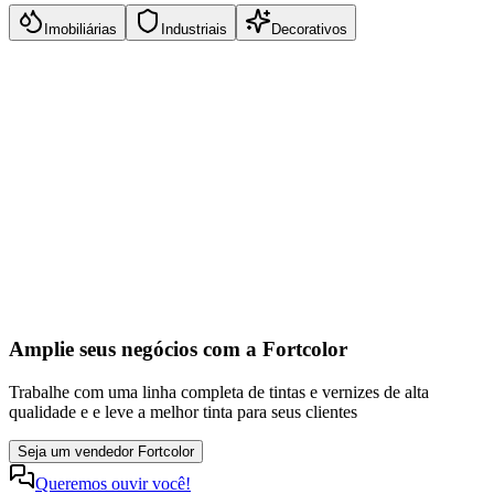
Imobiliárias
Industriais
Decorativos
Alta cobertura e rendimento
Excelente lavabilidade e resistência
Formulações com baixo odor e baixo VOC
Proteção contra mofo, fungos e bactérias
Amplie seus negócios com a Fortcolor
Trabalhe com uma linha completa de tintas e vernizes de alta
qualidade e e leve a melhor tinta para seus clientes
Seja um vendedor Fortcolor
Queremos ouvir você!